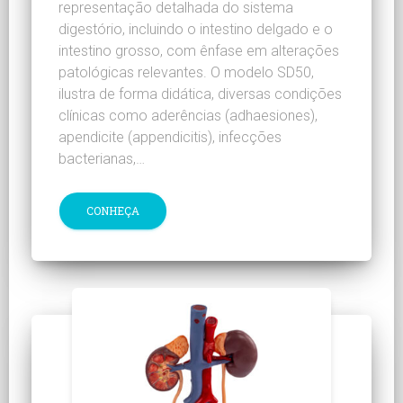
representação detalhada do sistema
digestório, incluindo o intestino delgado e o
intestino grosso, com ênfase em alterações
patológicas relevantes. O modelo SD50,
ilustra de forma didática, diversas condições
clínicas como aderências (adhaesiones),
apendicite (appendicitis), infecções
bacterianas,…
CONHEÇA