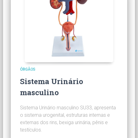
ÓRGÃOS
Sistema Urinário
masculino
Sistema Urinário masculino SU33, apresenta
o sistema urogenital, estruturas internas e
externas dos rins, bexiga urinária, pênis e
testículos.