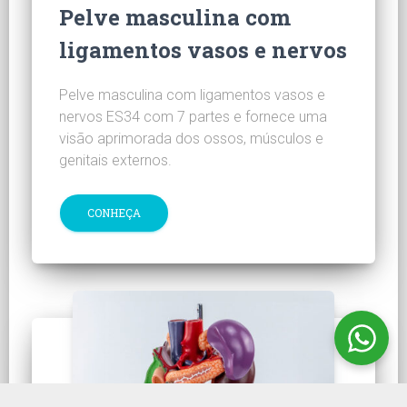
Pelve masculina com
ligamentos vasos e nervos
Pelve masculina com ligamentos vasos e
nervos ES34 com 7 partes e fornece uma
visão aprimorada dos ossos, músculos e
genitais externos.
CONHEÇA