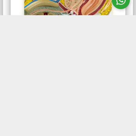
GENITÁLIA E PELVE
Pelve Masculina com
Próstata
Pelve Masculina com Próstata 3D GE39 é
um modelo em tamanho reduzido que
mostra uma seção transversal médio-sagital
da pelve masculina.