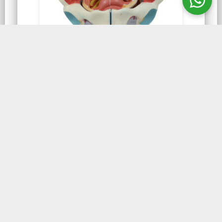
GENITÁLIA E PELVE
Pelve Feminina com
Músculo Ligamento
Pelve Feminina com Músculo Ligamento
Vaso e Nervo em 4 Partes ES33 mostra uma
dissecção aberta pela seção sagital
mediana da pelve.
CONHEÇA