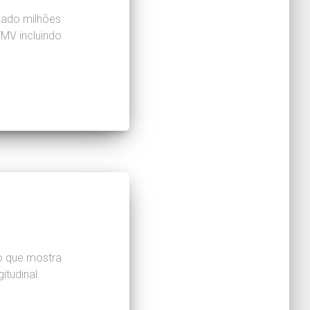
iado milhões
TMV incluindo
o que mostra
tudinal.