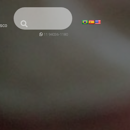
SCO
11 94036-1180