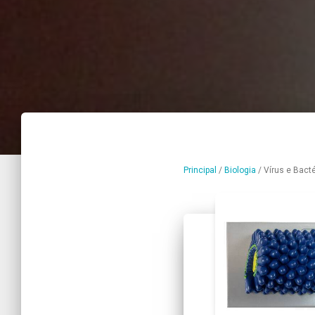
Principal
/
Biologia
/
Vírus e Bact