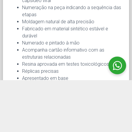
capsídeo viral
Numeração na peça indicando a sequência das
etapas
Moldagem natural de alta precisão
Fabricado em material sintético estável e
durável
Numerado e pintado à mão
Acompanha cartão informativo com as
estruturas relacionadas
Resina aprovada em testes toxicológicos
Réplicas precisas
Apresentado em base
Escala ampliada milhões de vezes o tamanho
natural
Base em polímero para sustentação
Tamanho caixa: 21cm x 16cm x 30cm
Peso caixa: 1.5kg
Tamanho: 20cm x 15cm x 9cm
Peso 1kg