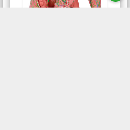
NUMERADO
Sistema Linfático
Sistema Linfático SL10 é um modelo que
oferece uma representação visual
excepcional de uma das mais importantes
redes de defesa do organismo.
CONHEÇA