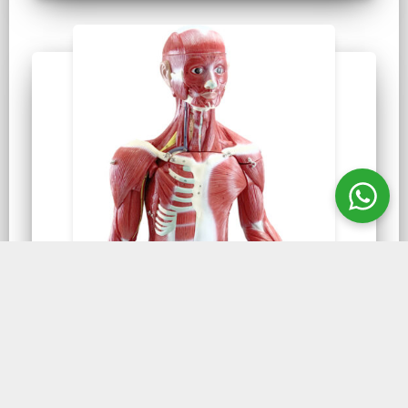
OLHO
Figura Muscular metade
do Tamanho 30 partes