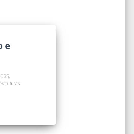
 e
TO35,
estruturas