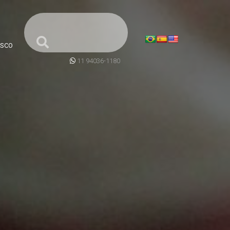
SCO
11 94036-1180