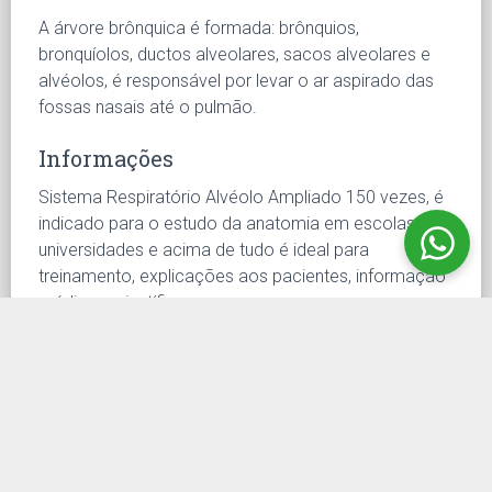
A árvore brônquica é formada: brônquios,
bronquíolos, ductos alveolares, sacos alveolares e
alvéolos, é responsável por levar o ar aspirado das
fossas nasais até o pulmão.
Informações
Sistema Respiratório Alvéolo Ampliado 150 vezes, é
indicado para o estudo da anatomia em escolas,
universidades e acima de tudo é ideal para
treinamento, explicações aos pacientes, informação
médica e científica.
Produzido para o estudo da medicina geral, o estudo
anatômico, o treinamento para dissecção cirúrgica,
clínicas, salas de aula e para a educação do paciente
e a demonstração de procedimentos.
Diferenciais do Sistema Respiratório