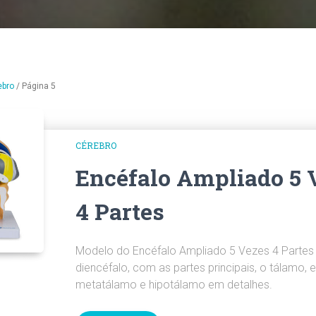
ebro
/
Página 5
CÉREBRO
Encéfalo Ampliado 5 
4 Partes
Modelo do Encéfalo Ampliado 5 Vezes 4 Partes
diencéfalo, com as partes principais, o tálamo, 
metatálamo e hipotálamo em detalhes.