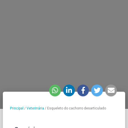
Principal
/
Veterinária
/
Esqueleto do cachorro desarticulado