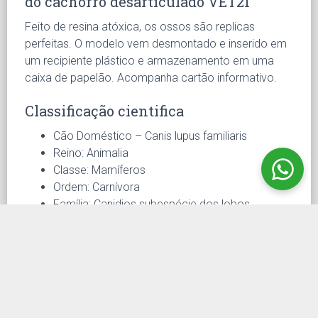
do cachorro desarticulado VET21
Feito de resina atóxica, os ossos são replicas
perfeitas. O modelo vem desmontado e inserido em
um recipiente plástico e armazenamento em uma
caixa de papelão. Acompanha cartão informativo.
Classificação cientifica
Cão Doméstico – Canis lupus familiaris
Reino: Animalia
Classe: Mamíferos
Ordem: Carnívora
Família: Canidios subespécie dos lobos
Tamanho: Aprox. 20cm entre 85cm
Idade: 7 a 18 anos
Esqueleto: Aprox. 321 ossos
Dentição:
42 dentes na dentição definitiva