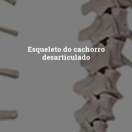
Esqueleto do cachorro
desarticulado