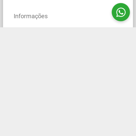
Informações
Seção Axial do Tórax, é um modelo para estudo
em escolas, universidades é ideal para
treinamento, informação médica e científica.
Produzido para o estudo do trato respiratório e
circulatório, treinamento para dissecção cirúrgica,
salas de aula e para a educação do paciente e a
demonstração de procedimentos.
Tórax
, é a parte superior do tronco do ser humano,
situado entre a cabeça e o abdômen. O tórax
estende-se da base do pescoço até ao diafragma.
A cavidade torácica abriga o sistema respiratório,