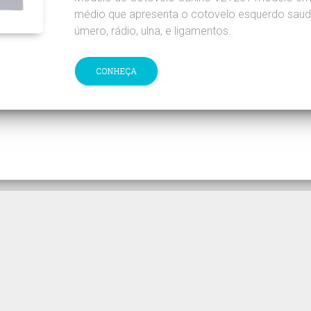
médio que apresenta o cotovelo esquerdo saud
úmero, rádio, ulna, e ligamentos.
CONHEÇA
cos MogiGlass entre em contato pelo telefone (
vendas@mogiglass.com.br