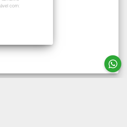
ável com:
11) 4723-4110 ou através do email