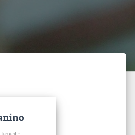
anino
m tamanho