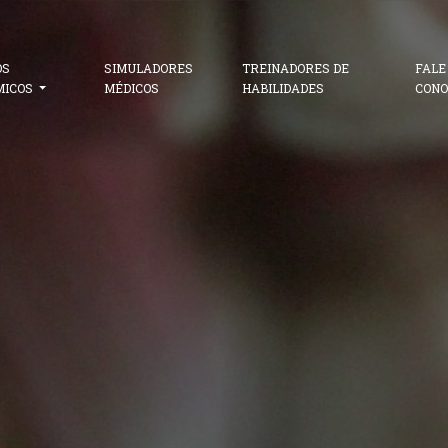
OS
SIMULADORES
TREINADORES DE
FALE
MICOS
MÉDICOS
HABILIDADES
CONO