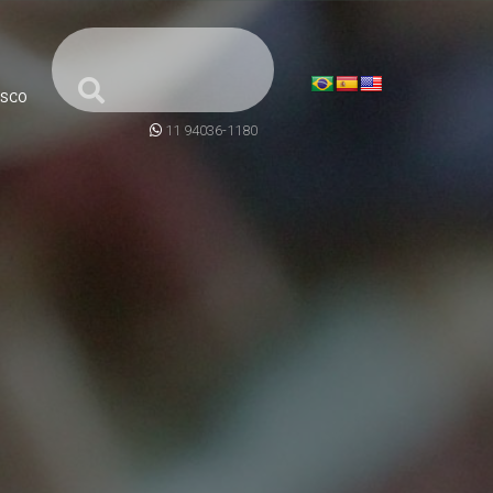
SCO
11 94036-1180