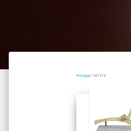
Principal
/
VET210