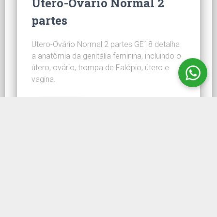
Útero-Ovário Normal 2
partes
Utero-Ovário Normal 2 partes GE18 detalha
a anatômia da genitália feminina, incluindo o
útero, ovário, trompa de Falópio, útero e
vagina.
CONHEÇA