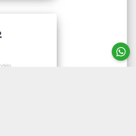
2
odelo
ando como