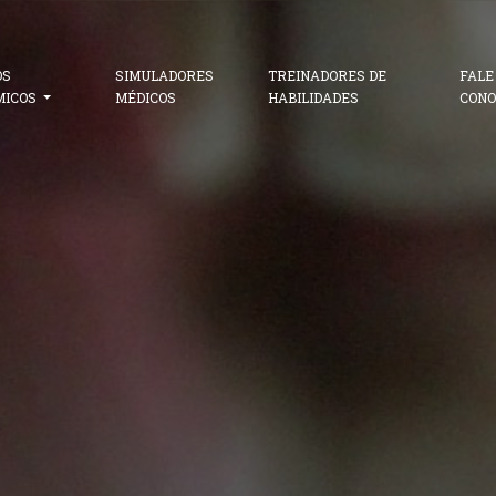
OS
SIMULADORES
TREINADORES DE
FALE
MICOS
MÉDICOS
HABILIDADES
CONO