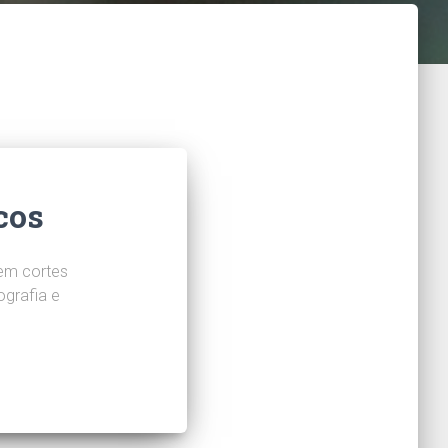
cos
em cortes
grafia e