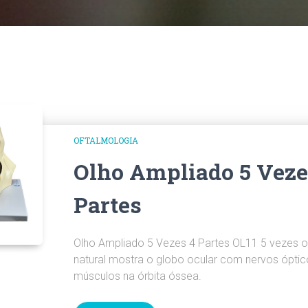
OFTALMOLOGIA
Olho Ampliado 5 Veze
Partes
Olho Ampliado 5 Vezes 4 Partes OL11 5 vezes 
natural mostra o globo ocular com nervos óptic
músculos na órbita óssea.