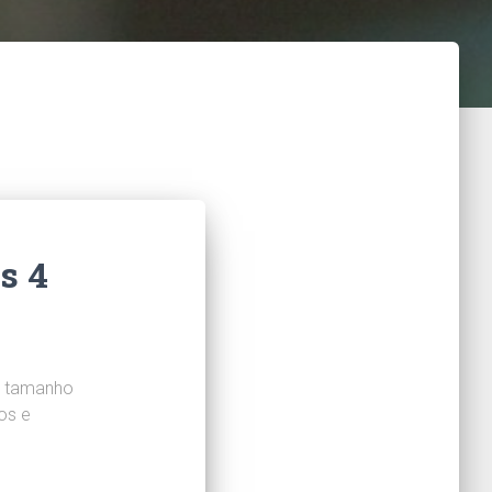
s 4
o tamanho
os e