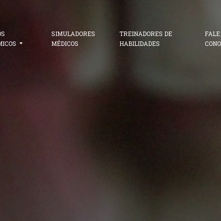
OS
SIMULADORES
TREINADORES DE
FALE
MICOS
MÉDICOS
HABILIDADES
CONO