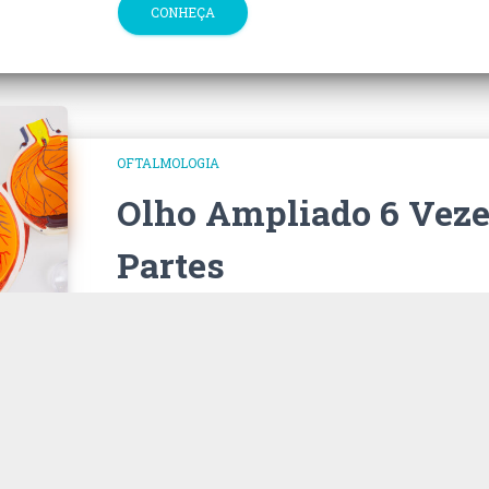
CONHEÇA
OFTALMOLOGIA
Olho Ampliado 6 Veze
Partes
Olho Ampliado 6 Vezes 6 Partes, é um modelo 6
tamanho natural, dissecado no plano horizontal
detalhes internos.
CONHEÇA