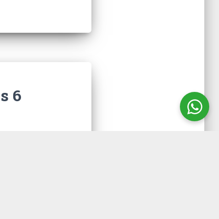
s 6
 vezes o
 para mostrar