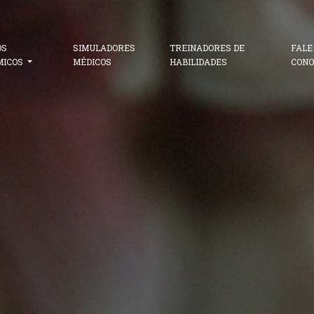
OS
SIMULADORES
TREINADORES DE
FALE
MICOS
MÉDICOS
HABILIDADES
CONO