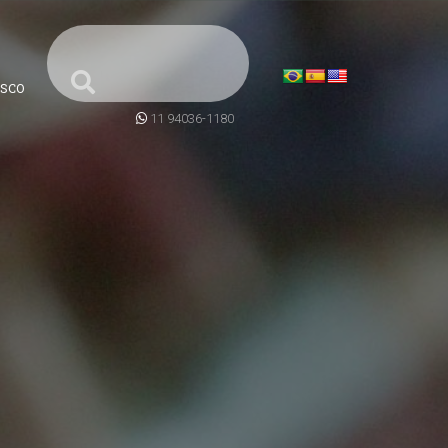
SCO
11 94036-1180