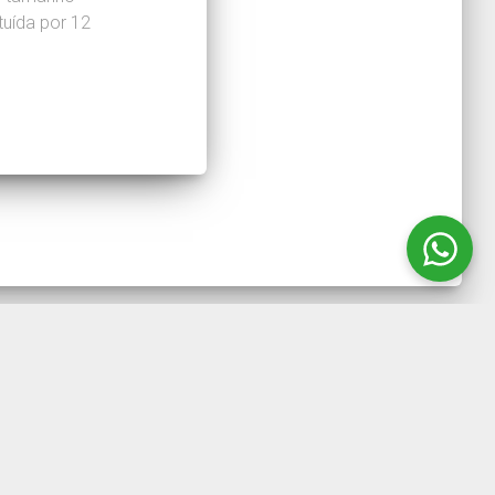
tuída por 12
11) 4723-4110 ou através do email