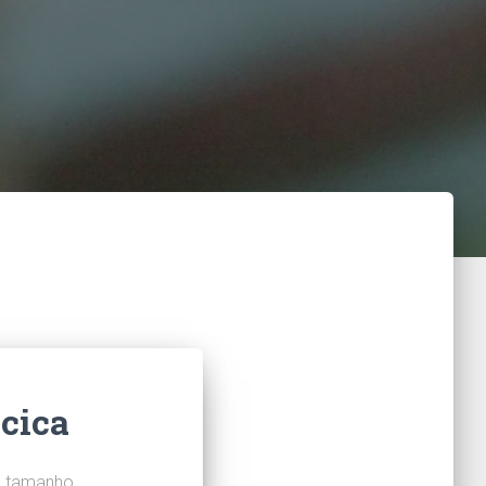
cica
m tamanho