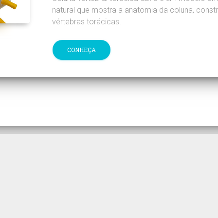
natural que mostra a anatomia da coluna, consti
vértebras torácicas.
CONHEÇA
cos MogiGlass entre em contato pelo telefone (
vendas@mogiglass.com.br