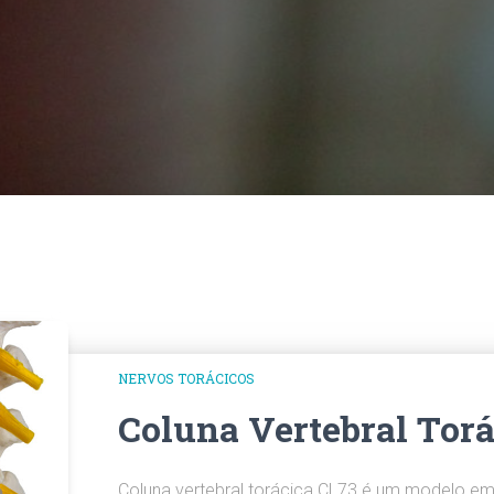
NERVOS TORÁCICOS
Coluna Vertebral Torá
Coluna vertebral torácica CL73 é um modelo e