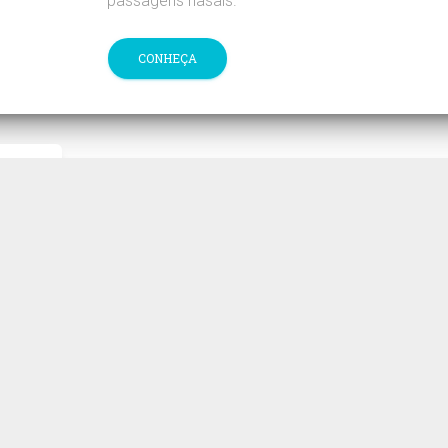
passagens nasais.
CONHEÇA
NARIZ
Torso para Tubo Naso
Gástrico
Torso para Tubo Naso Gástrico, torso em 3 di
pintado à mão com 2 lados. 1 lado é coberto 
tampa transparente, o outro mostra o corte sagi