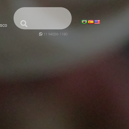
SCO
11 94036-1180