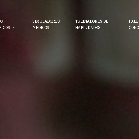
OS
SIMULADORES
TREINADORES DE
FALE
MICOS
MÉDICOS
HABILIDADES
CONO