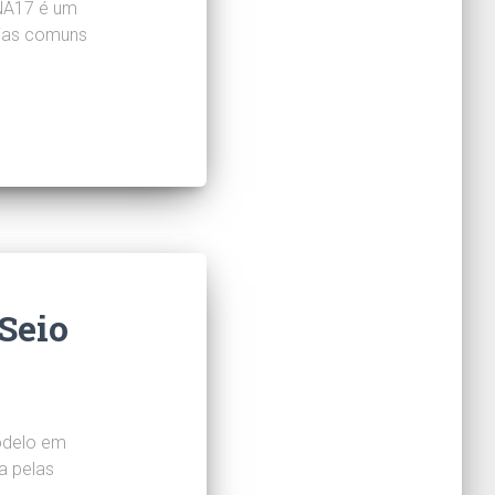
 NA17 é um
gias comuns
Seio
odelo em
a pelas