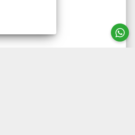
mensões
com uma
tal.