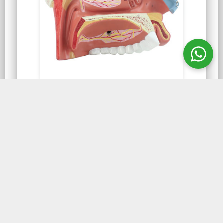
NARINAS
Cavidade Nasal Ampliado
3 Vezes 3 Partes
Cavidade Nasal Ampliado 3 Vezes NA20, é
um modelo com 3 vezes o tamanho natural
que mostra uma seção média da cavidade
nasal.
CONHEÇA