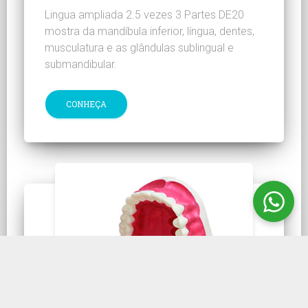
Lingua ampliada 2.5 vezes 3 Partes DE20
mostra da mandíbula inferior, língua, dentes,
musculatura e as glândulas sublingual e
submandibular.
CONHEÇA