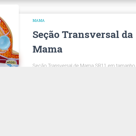
MAMA
Seção Transversal da
Mama
Seção Transversal de Mama SR11 em tamanho 
patologias, como adenocarcinoma, cistos, fib
carcinoma cirroso infiltrante.
CONHEÇA