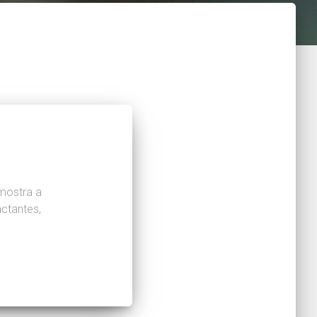
mostra a
ctantes,