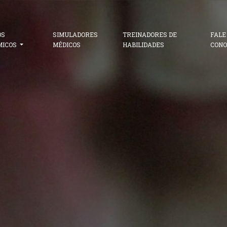
OS
SIMULADORES
TREINADORES DE
FALE
MICOS
MÉDICOS
HABILIDADES
CONO