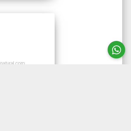
natural com
roadenoma e