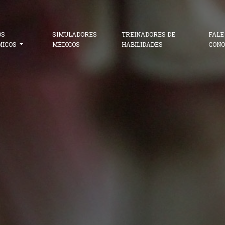
OS
SIMULADORES
TREINADORES DE
FALE
MICOS
MÉDICOS
HABILIDADES
CONO