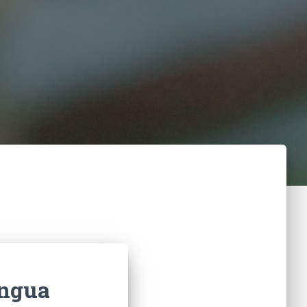
íngua