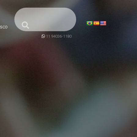
SCO
11 94036-1180