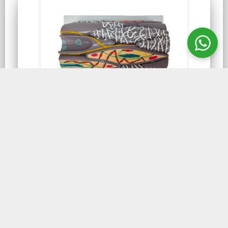
LABORATÓRIO DE ANATOMIA
Micro Anatomia Muscular
Lisa
Micro Anatomia Fibra Muscular Lisa FM70
modelo ampliado 10.000 vezes que mostra
uma anatomia ultraestrutural de um músculo