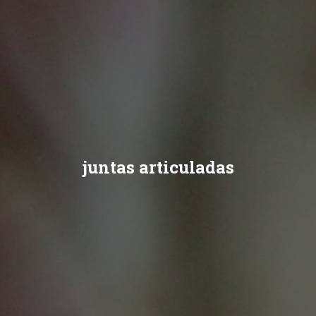
juntas articuladas