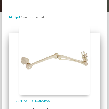
Principal
/
juntas articuladas
JUNTAS ARTICULADAS