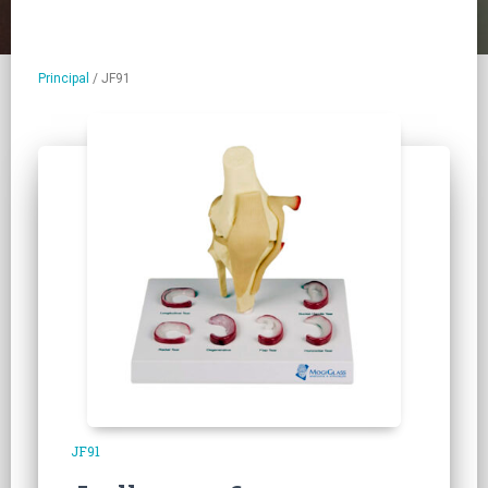
Principal
/
JF91
JF91