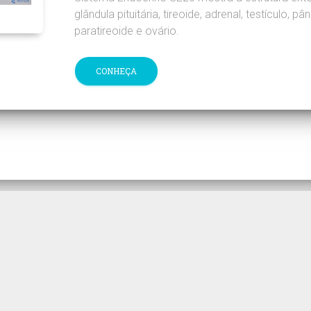
glândula pituitária, tireoide, adrenal, testículo, pâ
paratireoide e ovário.
CONHEÇA
cos MogiGlass entre em contato pelo telefone (
vendas@mogiglass.com.br