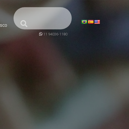
SCO
11 94036-1180