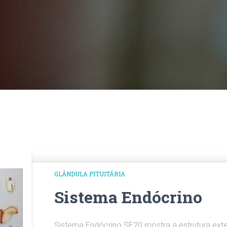
GLÂNDULA PITUITÁRIA
Sistema Endócrino
Sistema Endócrino SE20 mostra a estrutura ext