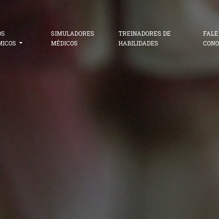
OS
SIMULADORES
TREINADORES DE
FALE
MICOS
MÉDICOS
HABILIDADES
CONO