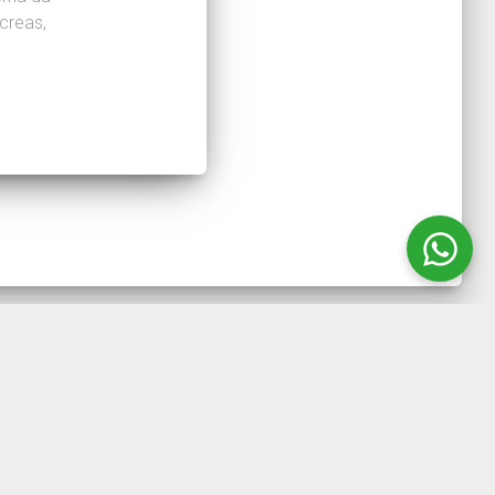
ncreas,
11) 4723-4110 ou através do email