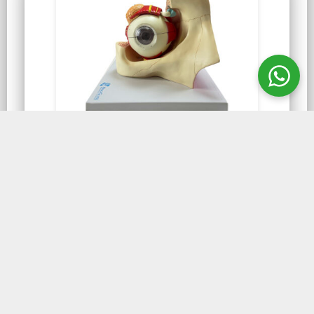
GLÂNDULA LACRIMAL
Olho Ampliado 5 Vezes
Olho Ampliado 5 Vezes 11 Partes OL500
mostra o globo ocular com nervos ópticos e
os músculos em sua posição natural na
órbita óssea.
CONHEÇA