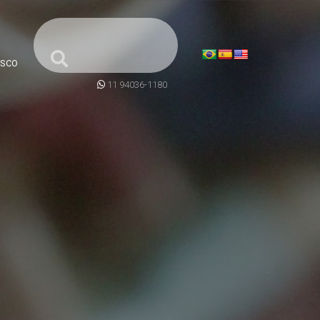
SCO
11 94036-1180