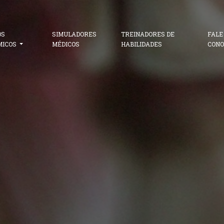
OS
SIMULADORES
TREINADORES DE
FALE
MICOS
MÉDICOS
HABILIDADES
CONO