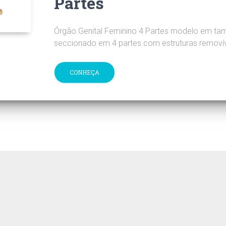
Partes
Órgão Genital Feminino 4 Partes modelo em tam
seccionado em 4 partes com estruturas removív
CONHEÇA
cos MogiGlass entre em contato pelo telefone (