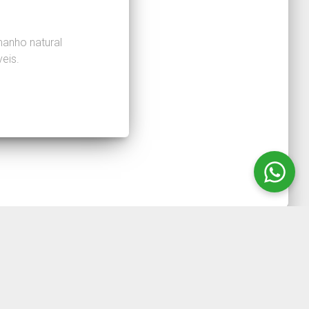
anho natural
eis.
11) 4723-4110 ou através do email