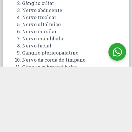
Gânglio ciliar
Nervo abducente
Nervo troclear
Nervo oftálmico
Nervo maxilar
Nervo mandibular
Nervo facial
Gânglio pterigopalatino
Nervo da corda do tímpano
Gânglio submandibular
Nervos vagos
Nervo laríngeo superior
Gânglio simpático cervical superior
Gânglio simpático cervical médio
Gânglio cervicotorácico (estrelado)
Nervo intercostal
Simpático torácico
Ramificação Branca
Ramificação Cinza