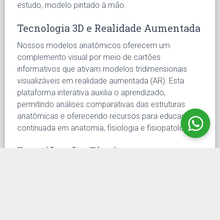
estudo, modelo pintado à mão.
Tecnologia 3D e Realidade Aumentada
Nossos modelos anatômicos oferecem um
complemento visual por meio de cartões
informativos que ativam modelos tridimensionais
visualizáveis em realidade aumentada (AR). Esta
plataforma interativa auxilia o aprendizado,
permitindo análises comparativas das estruturas
anatômicas e oferecendo recursos para educação
continuada em anatomia, fisiologia e fisiopatologia.
Especificações Técnicas
Material:
Resina sintética
Escala:
em tamanho natural (1:1)
Número de partes:
1 joelho completo com
articulações e um conjunto de 6 modelos de
meniscos com patologia em uma base